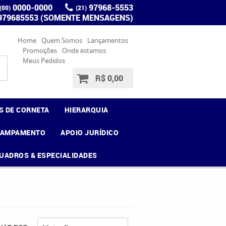
0000-0000
97968-5553
(00)
(21)
 979685553 (SOMENTE MENSAGENS)
Home
Quem Somos
Lançamentos
Promoções
Onde estamos
Meus Pedidos
R$ 0,00
S DE CORNETA
HIERARQUIA
CAMPAMENTO
APOIO JURÍDICO
UADROS & ESPECIALIDADES