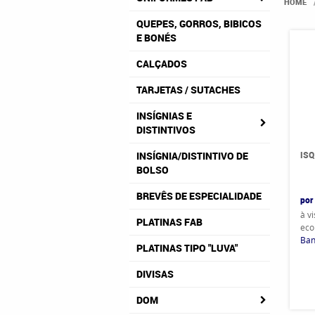
HOME
QUEPES, GORROS, BIBICOS
E BONÉS
CALÇADOS
TARJETAS / SUTACHES
INSÍGNIAS E
DISTINTIVOS
ISQ
INSÍGNIA/DISTINTIVO DE
BOLSO
BREVÊS DE ESPECIALIDADE
por
à v
PLATINAS FAB
eco
Ban
PLATINAS TIPO "LUVA"
DIVISAS
DOM