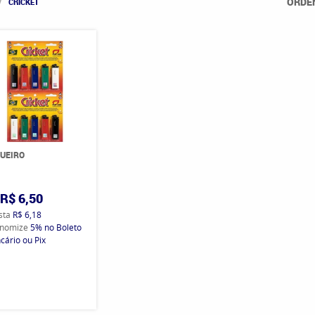
ORDE
CRICKET
UEIRO
R$ 6,50
ista
R$ 6,18
nomize
5%
no Boleto
cário ou Pix