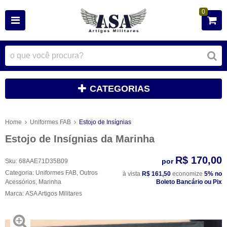
0
CATEGORIAS
Home
Uniformes FAB
Estojo de Insígnias
Estojo de Insígnias da Marinha
R$ 170,00
por
Sku:
68AAE71D35B09
Categoria:
Uniformes FAB
,
Outros
à vista
R$ 161,50
economize
5%
no
Acessórios
,
Marinha
Boleto Bancário ou Pix
Marca:
ASA Artigos Militares