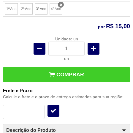
1º Ano
2º Ano
3º Ano
4º Ano
x
R$ 15,00
por
Unidade: un
un
COMPRAR
Frete e Prazo
Calcule o frete e o prazo de entrega estimados para sua região:
Descrição do Produto