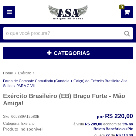
0
CATEGORIAS
Home
Exército
Farda de Combate Camuflada (Gandola + Calça) do Exército Brasileiro Alta
Solidez PARA CIVIL
Exército Brasileiro (EB) Braço Forte - Mão
Amiga!
R$ 220,00
por
Sku:
605389A12583B
Categoria:
Exército
à vista
R$ 209,00
economize
5%
no
Produto Indisponível
Boleto Bancário ou Pix
ou em
2x
de
R$ 110,00