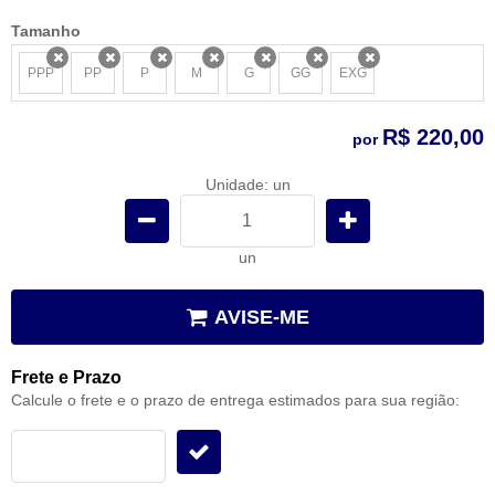
Tamanho
PPP
PP
P
M
G
GG
EXG
x
x
x
x
x
x
x
R$ 220,00
por
Unidade: un
un
AVISE-ME
Frete e Prazo
Calcule o frete e o prazo de entrega estimados para sua região: