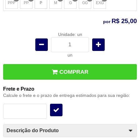
PPP
PP
P
M
G
GG
EXG
x
x
x
x
x
x
R$ 25,00
por
Unidade: un
un
COMPRAR
Frete e Prazo
Calcule o frete e o prazo de entrega estimados para sua região:
Descrição do Produto