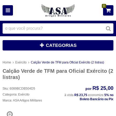
0
CATEGORIAS
Home
Exército
Calção Verde de TFM para Oficial Exército (2 listras)
Calção Verde de TFM para Oficial Exército (2
listras)
R$ 25,00
por
Sku:
6089BCDB504D5
Categoria:
Exército
à vista
R$ 23,75
economize
5%
no
Boleto Bancário ou Pix
Marca:
ASA Artigos Militares