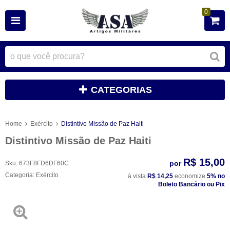
0
CATEGORIAS
Home
Exército
Distintivo Missão de Paz Haiti
Distintivo Missão de Paz Haiti
R$ 15,00
por
Sku:
673F8FD6DF60C
Categoria:
Exército
à vista
R$ 14,25
economize
5%
no
Boleto Bancário ou Pix