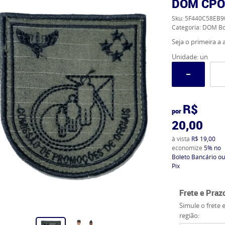
DOM CPO
Sku:
5F440C58EB9
Categoria:
DOM Bo
Seja o primeira a a
Unidade: un
R$
por
20,00
à vista
R$ 19,00
economize
5%
no
Boleto Bancário ou
Pix
Frete e Praz
Simule o frete 
região: