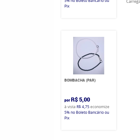
5%
no Boleto Bancário ou
Carrega
Pix
BOMBACHA (PAR)
R$ 5,00
por
à vista
R$ 4,75
economize
5%
no Boleto Bancário ou
Pix