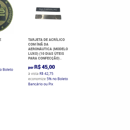
E
TARJETA DE ACRÍLICO
COM ÍMÃ DA
AERONÁUTICA (MODELO
LUXO) (10 DIAS ÙTEIS
0
PARA CONFECÇÃO) .
R$ 45,00
por
o Boleto
à vista
R$ 42,75
economize
5%
no Boleto
Bancário ou Pix