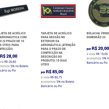
JETA DE ACRÍLICO
TARJETA DE ACRÍLICO
BOLACHA VERD
 AERONÁUTICA COM
PARA MISSÃO NO
DIMENSÃO 22
O (O PRAZO DE 10
EXTERIOR DA
S ÙTEIS PARA
AERONÁUTICA (ATENÇÃO
R$ 20,0
NFECÇÃO)
PARA O PRAZO DE
por
CONFECÇÃO NA
à vista
R$ 19,00
R$ 28,00
DESCRIÇÃO DO
economize
5%
n
PRODUTO) 15 DIAS
ista
R$ 26,60
Bancário ou Pix
UTEIS
nomize
5%
no Boleto
cário ou Pix
R$ 85,00
por
à vista
R$ 80,75
economize
5%
no Boleto
Bancário ou Pix