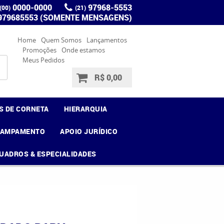
0000-0000
97968-5553
(00)
(21)
 979685553 (SOMENTE MENSAGENS)
Home
Quem Somos
Lançamentos
Promoções
Onde estamos
Meus Pedidos
R$ 0,00
S DE CORNETA
HIERARQUIA
CAMPAMENTO
APOIO JURÍDICO
UADROS & ESPECIALIDADES