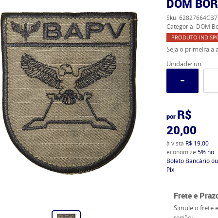
DOM BOR
Sku:
62827664CB7
Categoria:
DOM Bo
PRODUTO INDISP
Seja o primeira a a
Unidade: un
R$
por
20,00
à vista
R$ 19,00
economize
5%
no
Boleto Bancário ou
Pix
Frete e Praz
Simule o frete 
região: