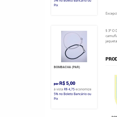
5%
no Boleto Bancário ou
Pix
Excepci
§ 3º O 
camufla
jaqueta
PROD
BOMBACHA (PAR)
R$ 5,00
por
à vista
R$ 4,75
economize
5%
no Boleto Bancário ou
Pix
DOM