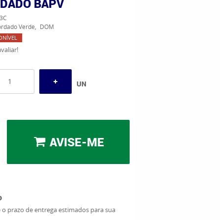
DADO BAPV
3C
rdado Verde
DOM
ONÍVEL
valiar!
UN
AVISE-ME
o
e o prazo de entrega estimados para sua