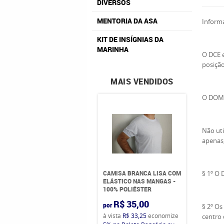
DIVERSOS
MENTORIA DA ASA
Infor
KIT DE INSÍGNIAS DA
MARINHA
O DCE e
posição
MAIS VENDIDOS
O DOM s
Não uti
apenas,
CAMISA BRANCA LISA COM
§ 1º O 
ELÁSTICO NAS MANGAS -
100% POLIÉSTER
R$ 35,00
por
§ 2º Os
à vista
R$ 33,25
economize
centro 