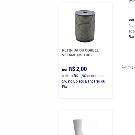
por
à v
eco
Ban
RETINIDA OU CORDEL
VELAME (METRO)
Carrega
R$ 2,00
por
à vista
R$ 1,90
economize
5%
no Boleto Bancário ou
Pix