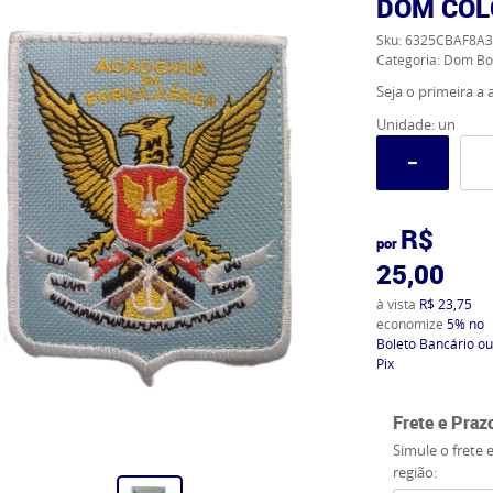
DOM COL
Sku:
6325CBAF8A3
Categoria:
Dom Bor
Seja o primeira a a
Unidade: un
R$
por
25,00
à vista
R$ 23,75
economize
5%
no
Boleto Bancário ou
Pix
Frete e Praz
Simule o frete 
região: