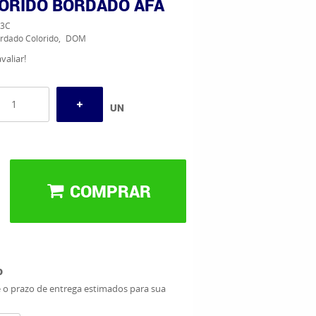
ORIDO BORDADO AFA
3C
dado Colorido
DOM
valiar!
UN
COMPRAR
o
e o prazo de entrega estimados para sua