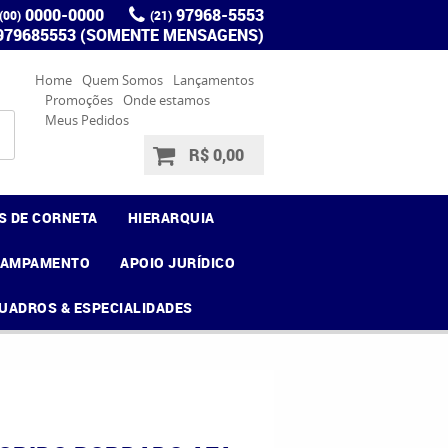
0000-0000
97968-5553
(00)
(21)
 979685553 (SOMENTE MENSAGENS)
Home
Quem Somos
Lançamentos
Promoções
Onde estamos
Meus Pedidos
R$ 0,00
S DE CORNETA
HIERARQUIA
CAMPAMENTO
APOIO JURÍDICO
UADROS & ESPECIALIDADES