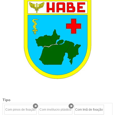
Tipo
Com pinos de fixação
Com invólucro plástico
Com Imã de fixação
x
x