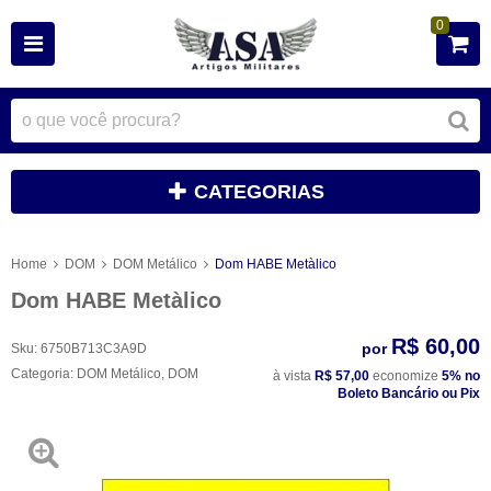
0
CATEGORIAS
Home
DOM
DOM Metálico
Dom HABE Metàlico
Dom HABE Metàlico
R$ 60,00
por
Sku:
6750B713C3A9D
Categoria:
DOM Metálico
,
DOM
à vista
R$ 57,00
economize
5%
no
Boleto Bancário ou Pix