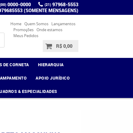
0000-0000
97968-5553
(00)
(21)
 979685553 (SOMENTE MENSAGENS)
Home
Quem Somos
Lançamentos
Promoções
Onde estamos
Meus Pedidos
R$ 0,00
S DE CORNETA
HIERARQUIA
CAMPAMENTO
APOIO JURÍDICO
UADROS & ESPECIALIDADES