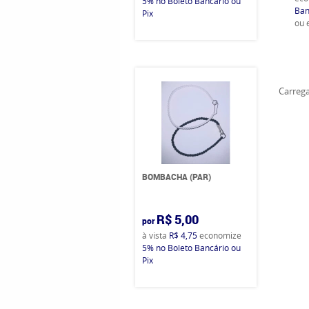
5%
no Boleto Bancário ou
Ban
Pix
ou
Carrega
BOMBACHA (PAR)
R$ 5,00
por
à vista
R$ 4,75
economize
5%
no Boleto Bancário ou
Pix