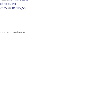
cário ou Pix
 em
2x
de
R$ 127,50
ndo comentários ...