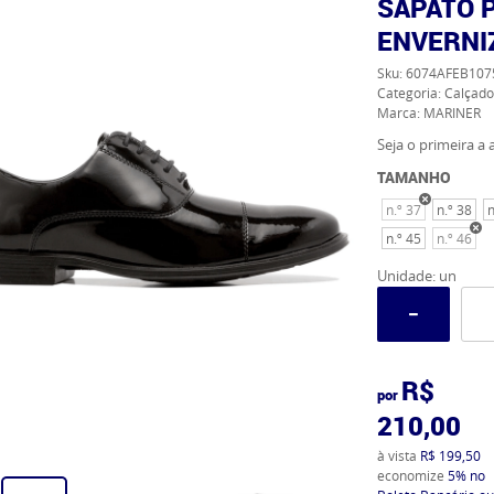
SAPATO 
ENVERNI
Sku:
6074AFEB107
Categoria:
Calçado
Marca:
MARINER
Seja o primeira a a
TAMANHO
n.º 37
n.º 38
n
n.º 45
n.º 46
Unidade: un
R$
por
210,00
à vista
R$ 199,50
economize
5%
no