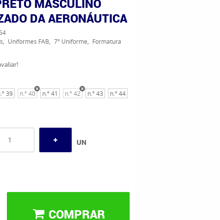
PRETO MASCULINO
ZADO DA AERONÁUTICA
54
s
Uniformes FAB
7º Uniforme
Formatura
valiar!
.º 39
n.º 40
n.º 41
n.º 42
n.º 43
n.º 44
UN
COMPRAR