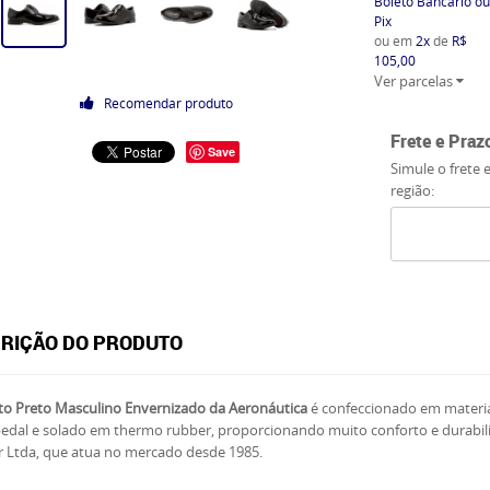
Boleto Bancário ou
Pix
ou em
2x
de
R$
105,00
Ver parcelas
Recomendar produto
Frete e Praz
Save
Simule o frete 
região:
RIÇÃO DO PRODUTO
to Preto Masculino Envernizado da Aeronáutica
é confeccionado em material
bedal e solado em thermo rubber, proporcionando muito conforto e durabil
r Ltda, que atua no mercado desde 1985.