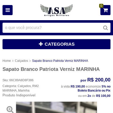
0
CATEGORIAS
Home
Calçados
Sapato Branco Patriota Verniz MARINHA
Sapato Branco Patriota Verniz MARINHA
R$ 200,00
por
Sku:
66C89A8D8F386
Categoria:
Calçados
,
RM2
à vista
R$ 190,00
economize
5%
no
MARINHA
,
Marinha
Boleto Bancário ou Pix
Produto Indisponível
ou em
2x
de
R$ 100,00