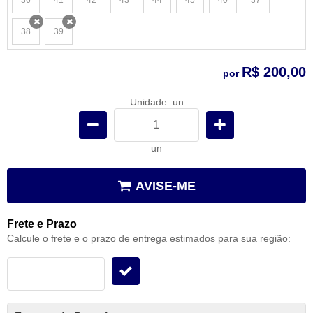
x
x
x
x
x
x
x
x
38
39
x
x
R$ 200,00
por
Unidade: un
un
AVISE-ME
Frete e Prazo
Calcule o frete e o prazo de entrega estimados para sua região: