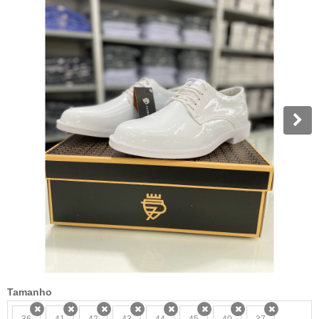
Tamanho
36
41
42
43
44
45
40
37