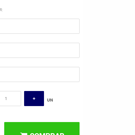
I:
UN