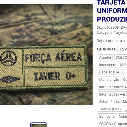
TARJETA
UNIFORME
PRODUZI
Sku:
69CEB094BA
Categoria:
Tarjetas
Seja o primeira a a
QUADRO DE ESP
Aviador
QCBCON
Intendente
Méd
Capelão (EIAC)
Manutenção
Co
Infraestrutura e 
Informações Aero
Subsistência
Mú
Taifeiro (QTA)
Q
Bombeiro
Cont
QSCON / Grupame