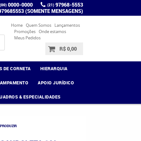
0000-0000
97968-5553
(00)
(21)
 979685553 (SOMENTE MENSAGENS)
Home
Quem Somos
Lançamentos
Promoções
Onde estamos
Meus Pedidos
R$ 0,00
S DE CORNETA
HIERARQUIA
CAMPAMENTO
APOIO JURÍDICO
UADROS & ESPECIALIDADES
 PRODUZIR