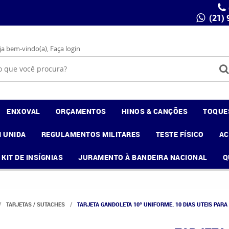
(21)
ja bem-vindo(a),
Faça login
ENXOVAL
ORÇAMENTOS
HINOS & CANÇÕES
TOQUE
 UNIDA
REGULAMENTOS MILITARES
TESTE FÍSICO
A
KIT DE INSÍGNIAS
JURAMENTO À BANDEIRA NACIONAL
Q
TARJETAS / SUTACHES
TARJETA GANDOLETA 10º UNIFORME. 10 DIAS UTEIS PARA