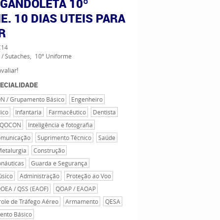
 GANDOLETA 10º
. 10 DIAS UTEIS PARA
R
C14
 / Sutaches
10º Uniforme
valiar!
ECIALIDADE
 / Grupamento Básico
Engenheiro
ico
Infantaria
Farmacêutico
Dentista
QOCON
Inteligência e fotografia
municação
Suprimento Técnico
Saúde
Metalurgia
Construção
náuticas
Guarda e Segurança
sico
Administração
Proteção ao Voo
OEA / QSS (EAOF)
QOAP / EAOAP
role de Tráfego Aéreo
Armamento
QESA
nto Básico