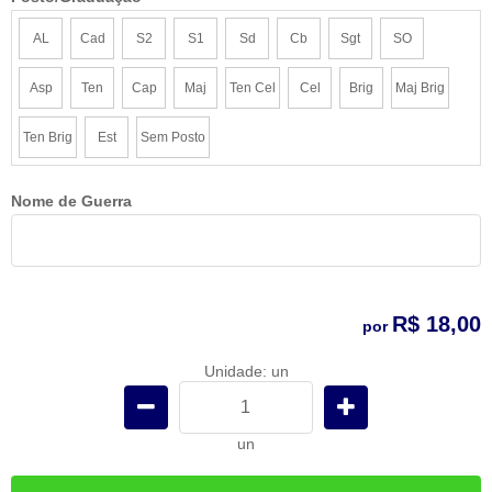
AL
Cad
S2
S1
Sd
Cb
Sgt
SO
Asp
Ten
Cap
Maj
Ten Cel
Cel
Brig
Maj Brig
Ten Brig
Est
Sem Posto
Nome de Guerra
R$ 18,00
por
Unidade: un
un