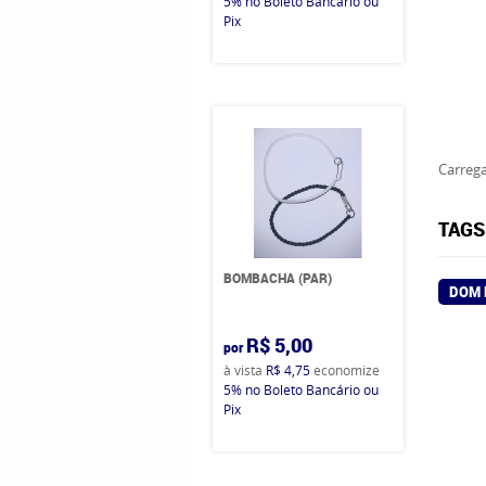
5%
no Boleto Bancário ou
Pix
Carrega
TAGS
BOMBACHA (PAR)
DOM 
R$ 5,00
por
à vista
R$ 4,75
economize
5%
no Boleto Bancário ou
Pix