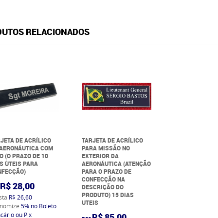
UTOS RELACIONADOS
JETA DE ACRÍLICO
TARJETA DE ACRÍLICO
 AERONÁUTICA COM
PARA MISSÃO NO
O (O PRAZO DE 10
EXTERIOR DA
S ÙTEIS PARA
AERONÁUTICA (ATENÇÃO
NFECÇÃO)
PARA O PRAZO DE
CONFECÇÃO NA
R$ 28,00
DESCRIÇÃO DO
PRODUTO) 15 DIAS
ista
R$ 26,60
UTEIS
nomize
5%
no Boleto
cário ou Pix
R$ 85,00
por