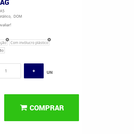
FAG
A5
tálico
DOM
valiar!
ação
Com invólucro plástico
ão
UN
COMPRAR