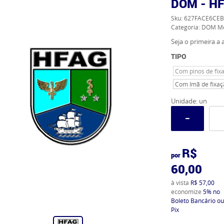
DOM - H
Sku:
627FACE6CEB
Categoria:
DOM Me
Seja o primeira a a
TIPO
Com pinos de fix
Com Imã de fixaç
Unidade: un
R$
por
60,00
à vista
R$ 57,00
economize
5%
no
Boleto Bancário ou
Pix