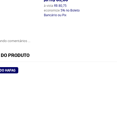
à vista
R$ 80,75
economize
5%
no Boleto
Bancário ou Pix
ndo comentários ...
 DO PRODUTO
DO HAFAG