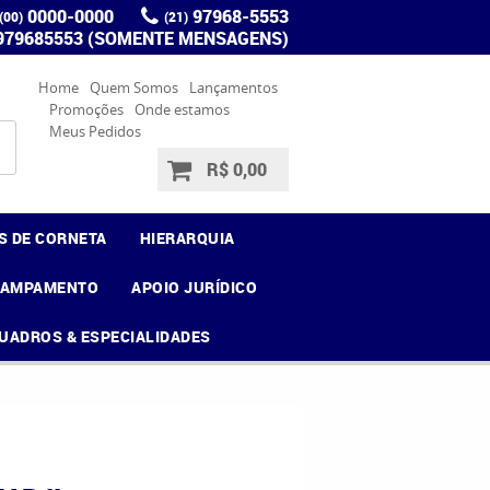
0000-0000
97968-5553
(00)
(21)
 979685553 (SOMENTE MENSAGENS)
Home
Quem Somos
Lançamentos
Promoções
Onde estamos
Meus Pedidos
R$ 0,00
S DE CORNETA
HIERARQUIA
CAMPAMENTO
APOIO JURÍDICO
UADROS & ESPECIALIDADES