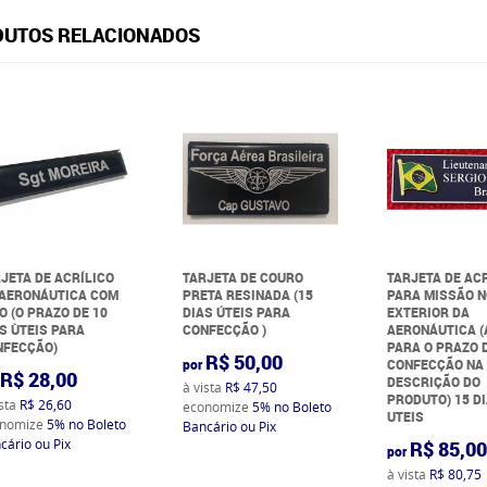
UTOS RELACIONADOS
JETA DE ACRÍLICO
TARJETA DE COURO
TARJETA DE AC
 AERONÁUTICA COM
PRETA RESINADA (15
PARA MISSÃO 
O (O PRAZO DE 10
DIAS ÚTEIS PARA
EXTERIOR DA
S ÙTEIS PARA
CONFECÇÃO )
AERONÁUTICA 
NFECÇÃO)
PARA O PRAZO 
R$ 50,00
por
CONFECÇÃO NA
R$ 28,00
DESCRIÇÃO DO
à vista
R$ 47,50
PRODUTO) 15 D
ista
R$ 26,60
economize
5%
no Boleto
UTEIS
nomize
5%
no Boleto
Bancário ou Pix
cário ou Pix
R$ 85,0
por
à vista
R$ 80,75