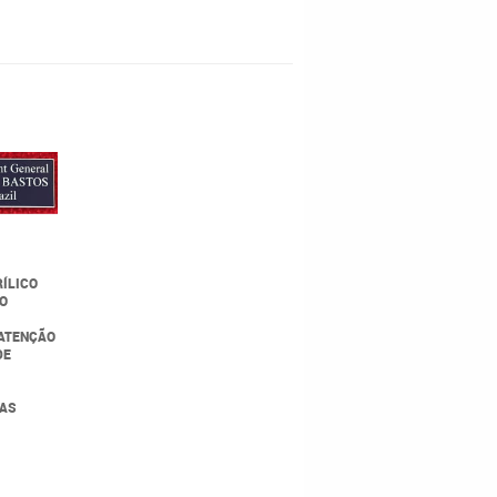
RÍLICO
NO
(ATENÇÃO
DE
IAS
0