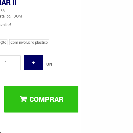
AR II
258
tálico
DOM
valiar!
ação
Com invólucro plástico
UN
COMPRAR
o