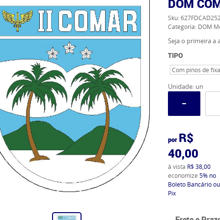
DOM COM
Sku:
627FDCAD25
Categoria:
DOM Me
Seja o primeira a a
TIPO
Com pinos de fix
Unidade: un
R$
por
40,00
à vista
R$ 38,00
economize
5%
no
Boleto Bancário ou
Pix
Frete e Praz