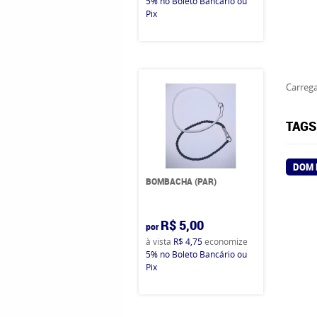
5%
no Boleto Bancário ou
Pix
Carrega
TAGS
DOM 
BOMBACHA (PAR)
R$ 5,00
por
à vista
R$ 4,75
economize
5%
no Boleto Bancário ou
Pix