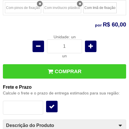
Com pinos de fixação
Com invólucro plástico
Com Imã de fixação
x
x
R$ 60,00
por
Unidade: un
un
COMPRAR
Frete e Prazo
Calcule o frete e o prazo de entrega estimados para sua região:
Descrição do Produto