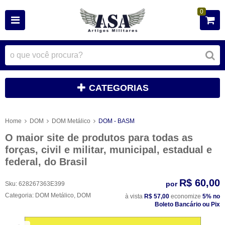
0
CATEGORIAS
Home
DOM
DOM Metálico
DOM - BASM
O maior site de produtos para todas as
forças, civil e militar, municipal, estadual e
federal, do Brasil
R$ 60,00
por
Sku:
628267363E399
Categoria:
DOM Metálico
,
DOM
à vista
R$ 57,00
economize
5%
no
Boleto Bancário ou Pix