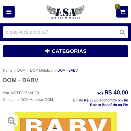
0
CATEGORIAS
Home
DOM
DOM Metálico
DOM - BABV
DOM - BABV
R$ 40,00
por
Sku:
627FE936AABE0
Categoria:
DOM Metálico
,
DOM
à vista
R$ 38,00
economize
5%
no
Boleto Bancário ou Pix