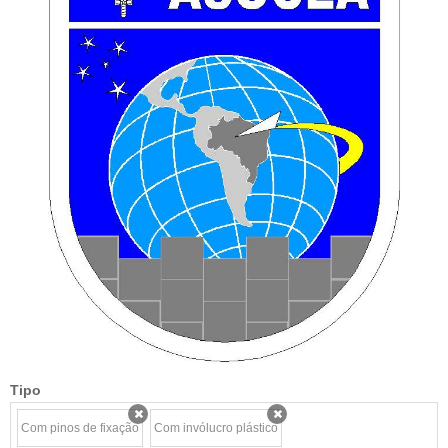
Tipo
Com pinos de fixação
Com invólucro plástico
x
x