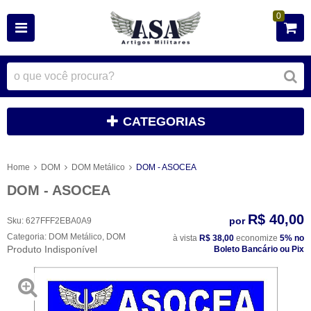
0
CATEGORIAS
Home
DOM
DOM Metálico
DOM - ASOCEA
DOM - ASOCEA
R$ 40,00
por
Sku:
627FFF2EBA0A9
Categoria:
DOM Metálico
,
DOM
à vista
R$ 38,00
economize
5%
no
Produto Indisponível
Boleto Bancário ou Pix