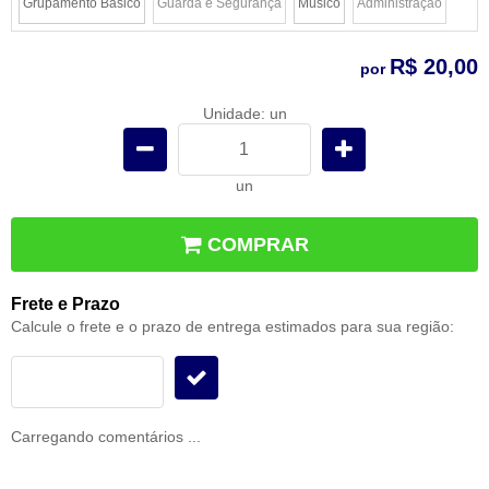
Grupamento Básico
Guarda e Segurança
Músico
Administração
x
x
R$ 20,00
por
Unidade: un
un
COMPRAR
Frete e Prazo
Calcule o frete e o prazo de entrega estimados para sua região:
Carregando comentários ...