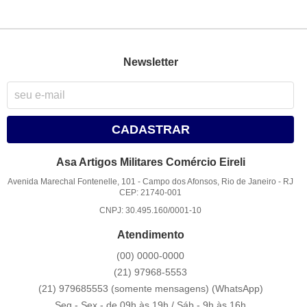
Newsletter
CADASTRAR
Asa Artigos Militares Comércio Eireli
Avenida Marechal Fontenelle, 101
-
Campo dos Afonsos, Rio de Janeiro
-
RJ
CEP: 21740-001
CNPJ: 30.495.160/0001-10
Atendimento
(00)
0000-0000
(21)
97968-5553
(21) 979685553 (somente mensagens)
(WhatsApp)
Seg - Sex - de 09h às 19h / Sáb - 9h às 16h