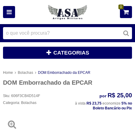
0
CATEGORIAS
Home
Bolachas
DOM Emborrachado da EPCAR
DOM Emborrachado da EPCAR
R$ 25,00
por
Sku:
606F3CB4D514F
Categoria:
Bolachas
à vista
R$ 23,75
economize
5%
no
Boleto Bancário ou Pix