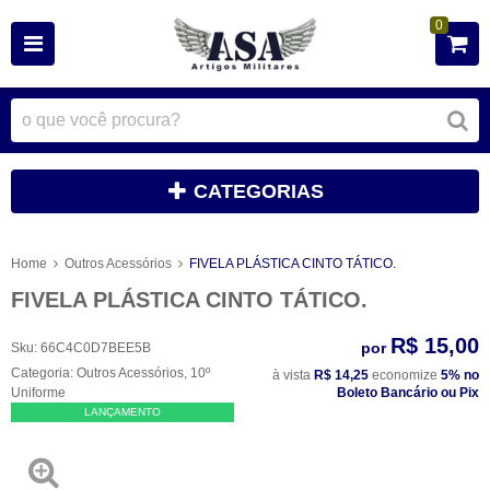
0
CATEGORIAS
Home
Outros Acessórios
FIVELA PLÁSTICA CINTO TÁTICO.
FIVELA PLÁSTICA CINTO TÁTICO.
R$ 15,00
por
Sku:
66C4C0D7BEE5B
Categoria:
Outros Acessórios
,
10º
à vista
R$ 14,25
economize
5%
no
Uniforme
Boleto Bancário ou Pix
LANÇAMENTO