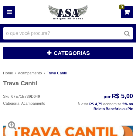
0
CATEGORIAS
Home
Acampamento
Trava Cantil
Trava Cantil
R$ 5,00
por
Sku:
67E71B739D649
Categoria:
Acampamento
à vista
R$ 4,75
economize
5%
no
Boleto Bancário ou Pix