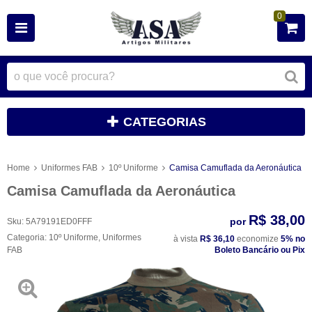
0
CATEGORIAS
Home
Uniformes FAB
10º Uniforme
Camisa Camuflada da Aeronáutica
Camisa Camuflada da Aeronáutica
R$ 38,00
por
Sku:
5A79191ED0FFF
Categoria:
10º Uniforme
,
Uniformes
à vista
R$ 36,10
economize
5%
no
FAB
Boleto Bancário ou Pix