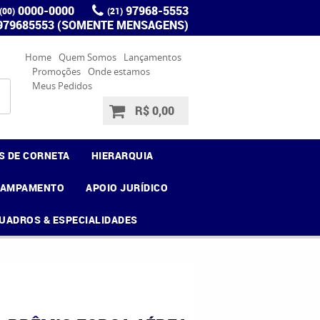
0000-0000
97968-5553
(00)
(21)
 979685553 (SOMENTE MENSAGENS)
Home
Quem Somos
Lançamentos
Promoções
Onde estamos
Meus Pedidos
R$ 0,00
S DE CORNETA
HIERARQUIA
CAMPAMENTO
APOIO JURÍDICO
UADROS & ESPECIALIDADES