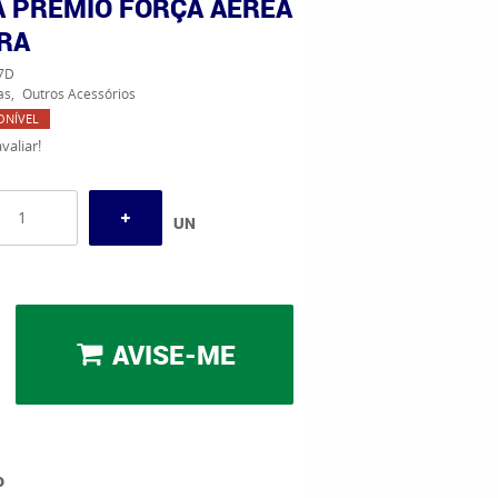
 PRÊMIO FORÇA AÉREA
RA
7D
as
Outros Acessórios
ONÍVEL
valiar!
UN
AVISE-ME
o