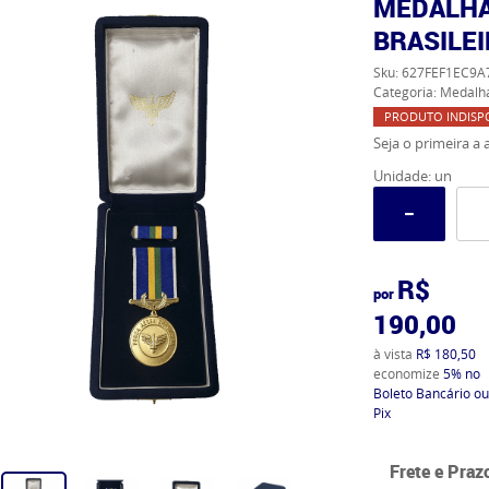
MEDALHA
BRASILEI
Sku:
627FEF1EC9A
Categoria:
Medalh
PRODUTO INDISP
Seja o primeira a a
Unidade: un
R$
por
190,00
à vista
R$ 180,50
economize
5%
no
Boleto Bancário ou
Pix
Frete e Praz