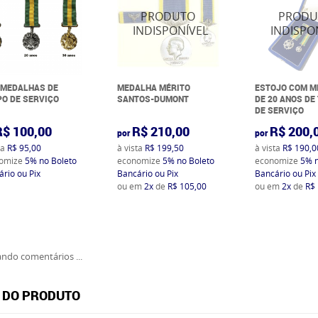
 MEDALHAS DE
MEDALHA MÉRITO
ESTOJO COM 
O DE SERVIÇO
SANTOS-DUMONT
DE 20 ANOS DE
DE SERVIÇO
R$ 100,00
R$ 210,00
R$ 200,
por
por
ta
R$ 95,00
à vista
R$ 199,50
à vista
R$ 190,0
omize
5%
no Boleto
economize
5%
no Boleto
economize
5%
rio ou Pix
Bancário ou Pix
Bancário ou Pix
ou em
2x
de
R$ 105,00
ou em
2x
de
R$
ndo comentários ...
 DO PRODUTO