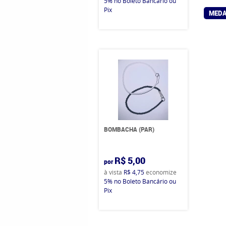
5%
no Boleto Bancário ou
Pix
MEDA
BOMBACHA (PAR)
R$ 5,00
por
à vista
R$ 4,75
economize
5%
no Boleto Bancário ou
Pix