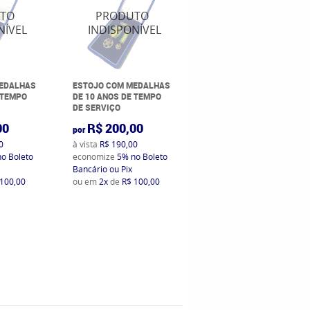
MEDALHAS
ESTOJO COM MEDALHAS
MEDALHA BARTOLOMEU
 TEMPO
DE 10 ANOS DE TEMPO
GUSMÃO
DE SERVIÇO
00
R$ 200,00
R$ 200,00
por
por
0
à vista
R$ 190,00
à vista
R$ 190,00
no Boleto
economize
5%
no Boleto
economize
5%
no Boleto
Bancário ou Pix
Bancário ou Pix
 100,00
ou em
2x
de
R$ 100,00
ou em
2x
de
R$ 100,00