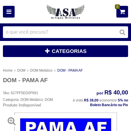
0
CATEGORIAS
Home
DOM
DOM Metálico
DOM - PAMA AF
DOM - PAMA AF
R$ 40,00
por
Sku:
627FF5ED0F991
Categoria:
DOM Metálico
,
DOM
à vista
R$ 38,00
economize
5%
no
Produto Indisponível
Boleto Bancário ou Pix