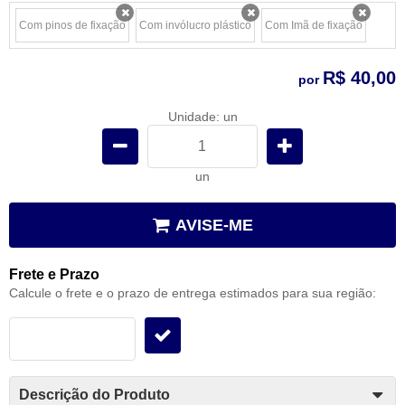
Com pinos de fixação
Com invólucro plástico
Com Imã de fixação
x
x
x
R$ 40,00
por
Unidade: un
un
AVISE-ME
Frete e Prazo
Calcule o frete e o prazo de entrega estimados para sua região:
Descrição do Produto