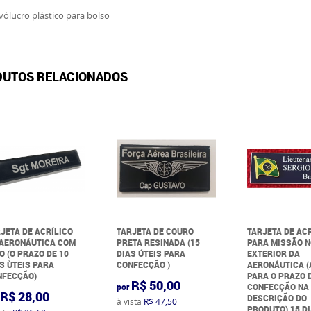
ólucro plástico para bolso
UTOS RELACIONADOS
JETA DE ACRÍLICO
TARJETA DE COURO
TARJETA DE AC
 AERONÁUTICA COM
PRETA RESINADA (15
PARA MISSÃO 
O (O PRAZO DE 10
DIAS ÚTEIS PARA
EXTERIOR DA
S ÙTEIS PARA
CONFECÇÃO )
AERONÁUTICA 
NFECÇÃO)
PARA O PRAZO 
R$ 50,00
por
CONFECÇÃO NA
R$ 28,00
DESCRIÇÃO DO
à vista
R$ 47,50
PRODUTO) 15 D