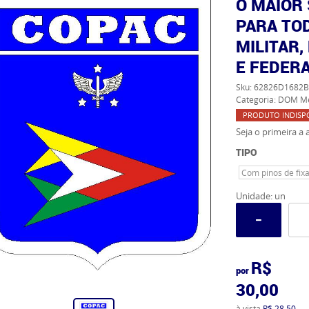
O MAIOR
PARA TOD
MILITAR,
E FEDERA
Sku:
62826D1682B
Categoria:
DOM Me
PRODUTO INDISP
Seja o primeira a a
TIPO
Com pinos de fix
Unidade: un
R$
por
30,00
à vista
R$ 28,50