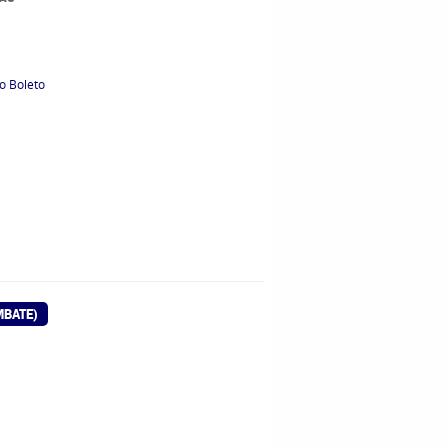
0
o Boleto
BATE)