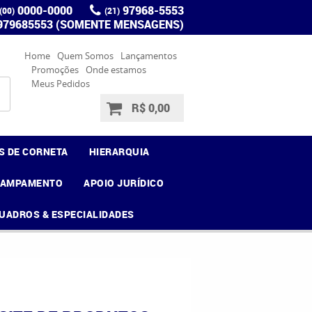
0000-0000
97968-5553
(00)
(21)
 979685553 (SOMENTE MENSAGENS)
Home
Quem Somos
Lançamentos
Promoções
Onde estamos
Meus Pedidos
R$ 0,00
S DE CORNETA
HIERARQUIA
CAMPAMENTO
APOIO JURÍDICO
UADROS & ESPECIALIDADES