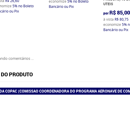
ista
R$ 26,60
economize
5%
no Boleto
UTEIS
nomize
5%
no Boleto
Bancário ou Pix
cário ou Pix
R$ 85,0
por
à vista
R$ 80,75
economize
5%
n
Bancário ou Pix
ndo comentários ...
 DO PRODUTO
DA COPAC (COMISSAO COORDENADORA DO PROGRAMA AERONAVE DE COM