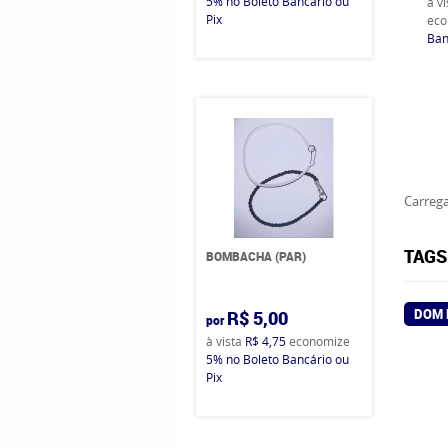
5%
no Boleto Bancário ou
à v
Pix
eco
Ban
Carrega
TAGS
BOMBACHA (PAR)
DOM 
R$ 5,00
por
à vista
R$ 4,75
economize
5%
no Boleto Bancário ou
Pix