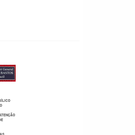
RÍLICO
NO
(ATENÇÃO
DE
IAS