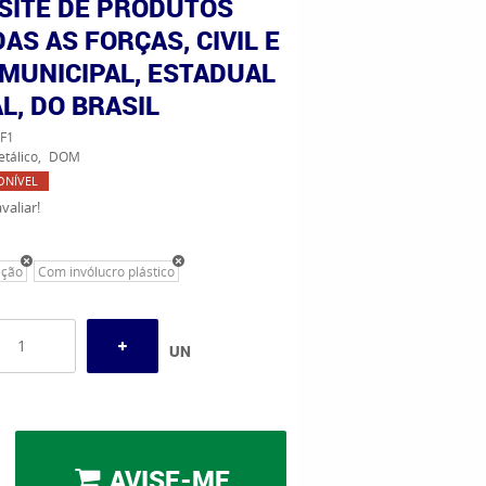
 SITE DE PRODUTOS
AS AS FORÇAS, CIVIL E
 MUNICIPAL, ESTADUAL
L, DO BRASIL
F1
tálico
DOM
ONÍVEL
valiar!
ação
Com invólucro plástico
UN
AVISE-ME