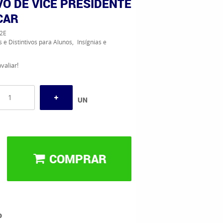
VO DE VICE PRESIDENTE
CAR
2E
s e Distintivos para Alunos
Insígnias e
valiar!
UN
COMPRAR
o