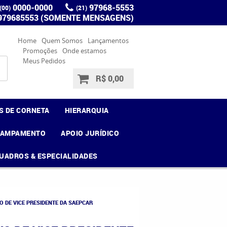
0000-0000
97968-5553
(00)
(21)
 979685553 (SOMENTE MENSAGENS)
Home
Quem Somos
Lançamentos
Promoções
Onde estamos
Meus Pedidos
R$ 0,00
S DE CORNETA
HIERARQUIA
CAMPAMENTO
APOIO JURÍDICO
UADROS & ESPECIALIDADES
VO DE VICE PRESIDENTE DA SAEPCAR