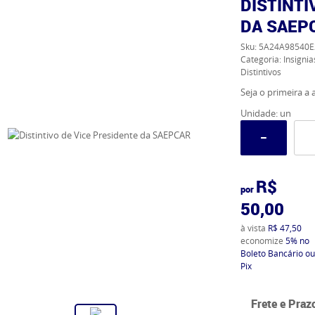
DISTINTI
DA SAEP
Sku:
5A24A98540E
Categoria:
Insignia
Distintivos
Seja o primeira a a
Unidade: un
R$
por
50,00
à vista
R$ 47,50
economize
5%
no
Boleto Bancário ou
Pix
Frete e Praz