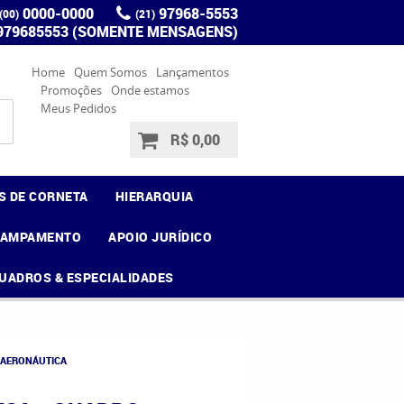
0000-0000
97968-5553
(00)
(21)
 979685553 (SOMENTE MENSAGENS)
Home
Quem Somos
Lançamentos
Promoções
Onde estamos
Meus Pedidos
R$ 0,00
S DE CORNETA
HIERARQUIA
CAMPAMENTO
APOIO JURÍDICO
UADROS & ESPECIALIDADES
 AERONÁUTICA