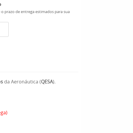
o
e o prazo de entrega estimados para sua
os
da Aeronáutica (
QESA
).
ega)