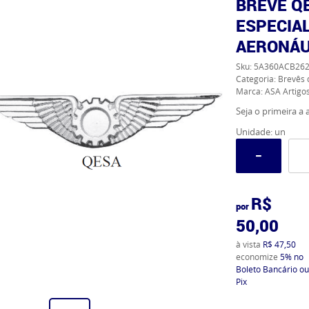
BREVÊ Q
ESPECIA
AERONÁU
Sku:
5A360ACB26
Categoria:
Brevês 
Marca:
ASA Artigos
Seja o primeira a a
Unidade: un
R$
por
50,00
à vista
R$ 47,50
economize
5%
no
Boleto Bancário ou
Pix