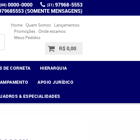
0000-0000
97968-5553
(00)
(21)
 979685553 (SOMENTE MENSAGENS)
Home
Quem Somos
Lançamentos
Promoções
Onde estamos
Meus Pedidos
R$ 0,00
S DE CORNETA
HIERARQUIA
CAMPAMENTO
APOIO JURÍDICO
UADROS & ESPECIALIDADES