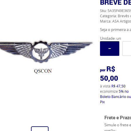
BREVÊ D
Sku:
5A35F49E365
Categoria:
Brevês 
Marca:
ASA Artigos
Seja o primeira a a
Unidade: un
R$
por
50,00
à vista
R$ 47,50
economize
5%
no
Boleto Bancário ou
Pix
Frete e Praz
Simule o frete 
região: