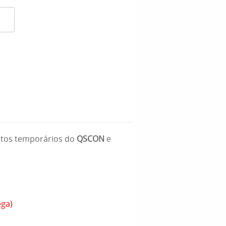
ntos temporários do
QSCON
e
ega)