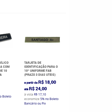
RÍLICO
TARJETA DE
CA COM
IDENTIFICAÇÃO PARA O
DE 10
10º UNIFORME FAB
RA
(PRAZO 3 DIAS UTEIS)
R$ 18,00
a partir de
0
R$ 24,00
até
à vista
R$ 17,10
o Boleto
economize
5%
no Boleto
Bancário ou Pix