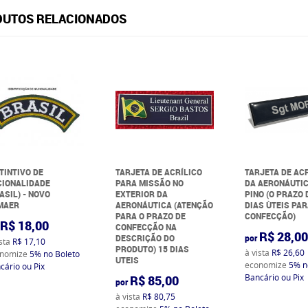
UTOS RELACIONADOS
TINTIVO DE
TARJETA DE ACRÍLICO
TARJETA DE AC
CIONALIDADE
PARA MISSÃO NO
DA AERONÁUTI
ASIL) - NOVO
EXTERIOR DA
PINO (O PRAZO 
MAER
AERONÁUTICA (ATENÇÃO
DIAS ÙTEIS PA
PARA O PRAZO DE
CONFECÇÃO)
R$ 18,00
CONFECÇÃO NA
R$ 28,0
DESCRIÇÃO DO
por
ista
R$ 17,10
PRODUTO) 15 DIAS
à vista
R$ 26,60
nomize
5%
no Boleto
UTEIS
economize
5%
n
cário ou Pix
Bancário ou Pix
R$ 85,00
por
à vista
R$ 80,75