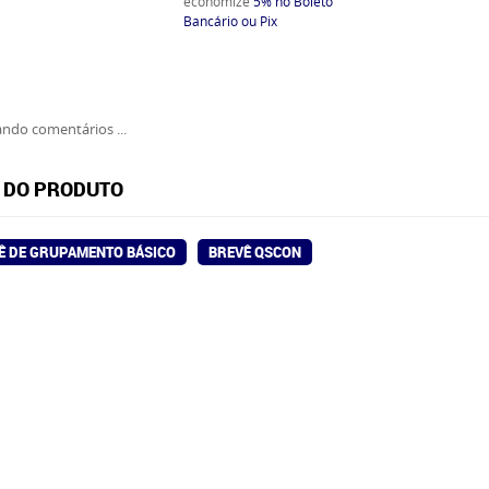
economize
5%
no Boleto
Bancário ou Pix
ndo comentários ...
 DO PRODUTO
Ê DE GRUPAMENTO BÁSICO
BREVÊ QSCON