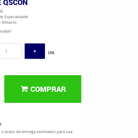
E QSCON
9E
de Especialidade
 Militares
valiar!
UN
COMPRAR
o
e o prazo de entrega estimados para sua