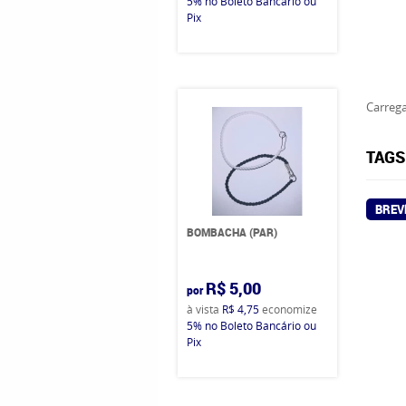
5%
no Boleto Bancário ou
Pix
Carrega
TAGS
BREV
BOMBACHA (PAR)
R$ 5,00
por
à vista
R$ 4,75
economize
5%
no Boleto Bancário ou
Pix