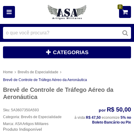
0
CATEGORIAS
Home
Brevês de Especialidade
Brevê de Controle de Tráfego Aéreo da Aeronáutica
Brevê de Controle de Tráfego Aéreo da
Aeronáutica
R$ 50,00
por
Sku:
5A3607350A593
Categoria:
Brevês de Especialidade
à vista
R$ 47,50
economize
5%
no
Boleto Bancário ou Pix
Marca:
ASA Artigos Militares
Produto Indisponível