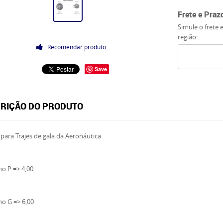
Frete e Praz
Simule o frete 
região:
Recomendar produto
Save
RIÇÃO DO PRODUTO
para Trajes de gala da Aeronáutica
o P => 4,00
o G => 6,00