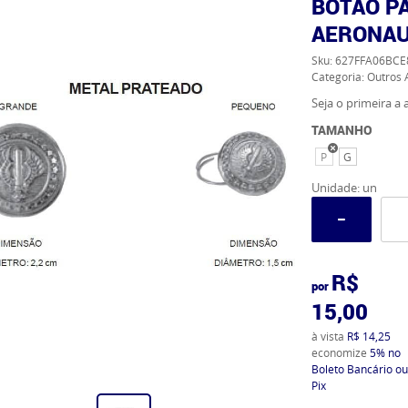
BOTÃO P
AERONAU
Sku:
627FFA06BCE
Categoria:
Outros 
Seja o primeira a a
TAMANHO
P
G
Unidade: un
R$
por
15,00
à vista
R$ 14,25
economize
5%
no
Boleto Bancário ou
Pix