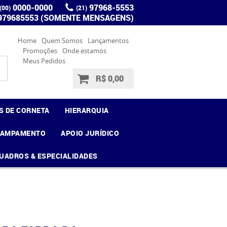
0000-0000
97968-5553
(00)
(21)
 979685553 (SOMENTE MENSAGENS)
Home
Quem Somos
Lançamentos
Promoções
Onde estamos
Meus Pedidos
R$ 0,00
S DE CORNETA
HIERARQUIA
CAMPAMENTO
APOIO JURÍDICO
UADROS & ESPECIALIDADES