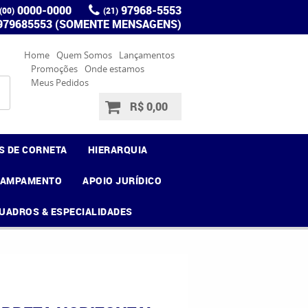
0000-0000
97968-5553
(00)
(21)
 979685553 (SOMENTE MENSAGENS)
Home
Quem Somos
Lançamentos
Promoções
Onde estamos
Meus Pedidos
R$ 0,00
S DE CORNETA
HIERARQUIA
CAMPAMENTO
APOIO JURÍDICO
UADROS & ESPECIALIDADES