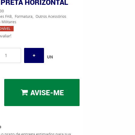
 PRETA HORIZONTAL
00
es FAB
Formatura
Outros Acessórios
 Militares
ONÍVEL
valiar!
UN
AVISE-ME
o
e o prazo de entrega estimados para sua