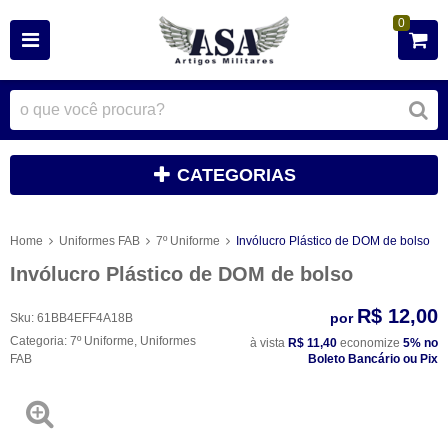
0
CATEGORIAS
Home
Uniformes FAB
7º Uniforme
Invólucro Plástico de DOM de bolso
Invólucro Plástico de DOM de bolso
R$ 12,00
por
Sku:
61BB4EFF4A18B
Categoria:
7º Uniforme
,
Uniformes
à vista
R$ 11,40
economize
5%
no
FAB
Boleto Bancário ou Pix