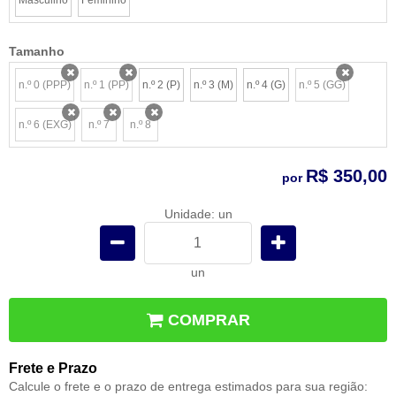
Tamanho
n.º 0 (PPP)
n.º 1 (PP)
n.º 2 (P)
n.º 3 (M)
n.º 4 (G)
n.º 5 (GG)
x
x
x
n.º 6 (EXG)
n.º 7
n.º 8
x
x
x
R$ 350,00
por
Unidade: un
un
COMPRAR
Frete e Prazo
Calcule o frete e o prazo de entrega estimados para sua região: