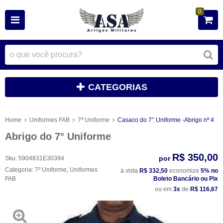
0
CATEGORIAS
Home
Uniformes FAB
7º Uniforme
Casaco do 7° Uniforme -Abrigo nº 4
Abrigo do 7° Uniforme
R$ 350,00
por
Sku:
5904831E30394
Categoria:
7º Uniforme
,
Uniformes
à vista
R$ 332,50
economize
5%
no
FAB
Boleto Bancário ou Pix
ou em
3x
de
R$ 116,67