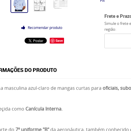
Pix
Frete e Praz
Simule o frete 
Recomendar produto
região:
Save
RMAÇÕES DO PRODUTO
a masculina azul-claro de mangas curtas para
oficiais, sub
eçida como
Canícula Interna
.
arte do
7º uniforme "B"
da aeronáutica, também conhecid