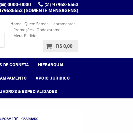
0000-0000
97968-5553
(00)
(21)
 979685553 (SOMENTE MENSAGENS)
Home
Quem Somos
Lançamentos
Promoções
Onde estamos
Meus Pedidos
R$ 0,00
S DE CORNETA
HIERARQUIA
CAMPAMENTO
APOIO JURÍDICO
UADROS & ESPECIALIDADES
NIFORME "B" - GRADUADO