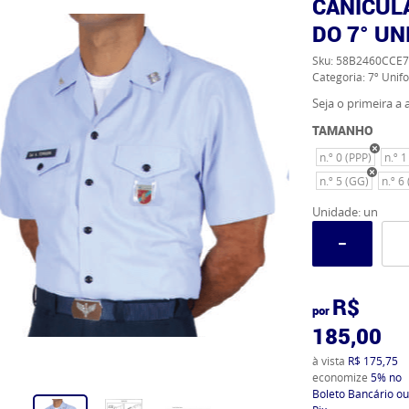
CANÍCUL
DO 7° U
Sku:
58B2460CCE7
Categoria:
7º Unif
Seja o primeira a a
TAMANHO
n.º 0 (PPP)
n.º 1
n.º 5 (GG)
n.º 6
Unidade: un
R$
por
185,00
à vista
R$ 175,75
economize
5%
no
Boleto Bancário ou