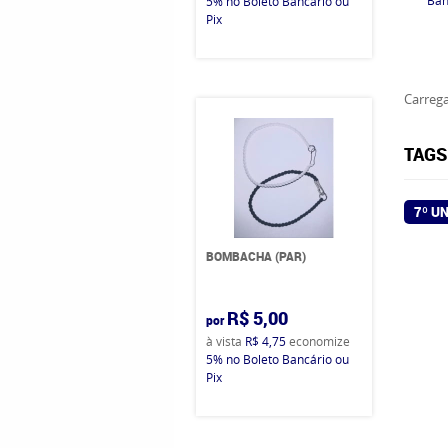
5%
no Boleto Bancário ou
Pix
Carrega
TAGS
7º U
BOMBACHA (PAR)
R$ 5,00
por
à vista
R$ 4,75
economize
5%
no Boleto Bancário ou
Pix