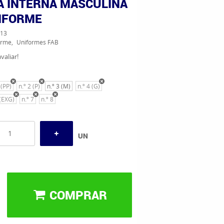
A INTERNA MASCULINA
NIFORME
13
orme
Uniformes FAB
valiar!
 (PP)
n.º 2 (P)
n.º 3 (M)
n.º 4 (G)
 (EXG)
n.º 7
n.º 8
UN
COMPRAR