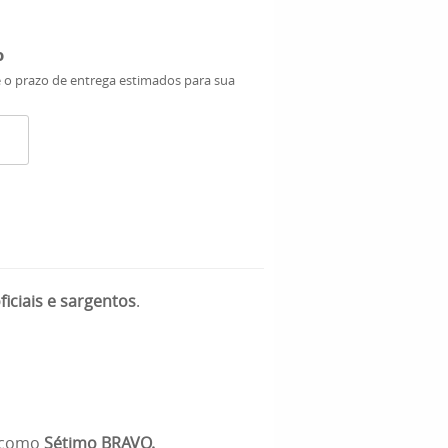
o
e o prazo de entrega estimados para sua
oficiais e sargentos
.
o como
Sétimo BRAVO.