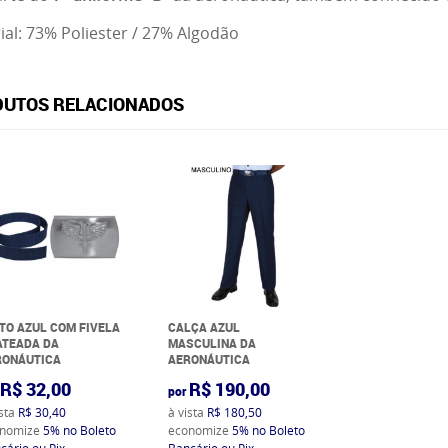
ial: 73%
Poliester / 27% Algodão
UTOS RELACIONADOS
TO AZUL COM FIVELA
CALÇA AZUL
ATEADA DA
MASCULINA DA
RONÁUTICA
AERONÁUTICA
R$ 32,00
R$ 190,00
por
ista
R$ 30,40
à vista
R$ 180,50
nomize
5%
no Boleto
economize
5%
no Boleto
cário ou Pix
Bancário ou Pix