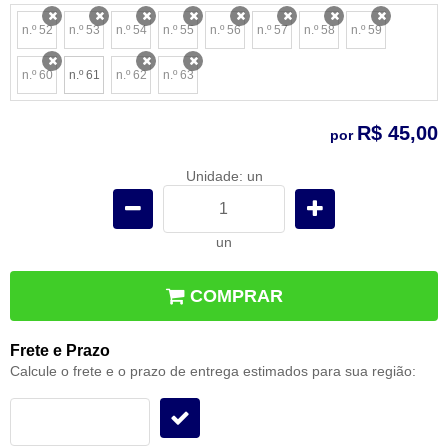
n.º 52
n.º 53
n.º 54
n.º 55
n.º 56
n.º 57
n.º 58
n.º 59
x
x
x
x
x
x
x
x
n.º 60
n.º 61
n.º 62
n.º 63
x
x
x
R$ 45,00
por
Unidade: un
un
COMPRAR
Frete e Prazo
Calcule o frete e o prazo de entrega estimados para sua região: