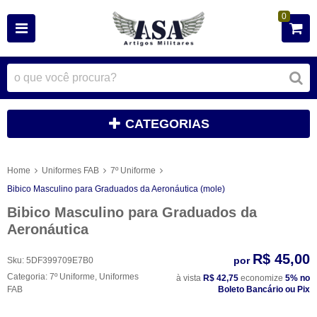
0
CATEGORIAS
Home
Uniformes FAB
7º Uniforme
Bibico Masculino para Graduados da Aeronáutica (mole)
Bibico Masculino para Graduados da
Aeronáutica
R$ 45,00
por
Sku:
5DF399709E7B0
Categoria:
7º Uniforme
,
Uniformes
à vista
R$ 42,75
economize
5%
no
FAB
Boleto Bancário ou Pix