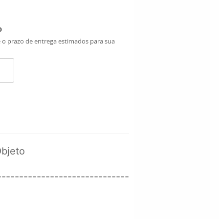
o
e o prazo de entrega estimados para sua
Objeto
------------------------------