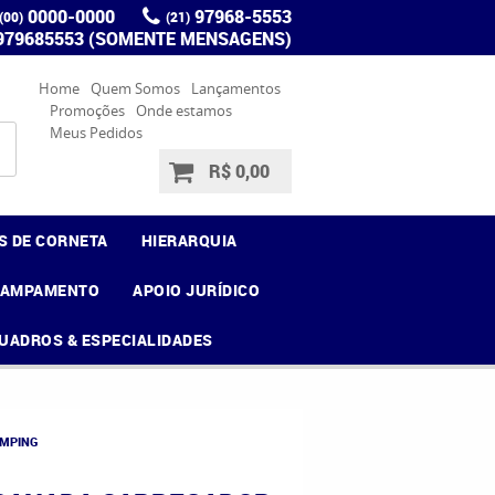
0000-0000
97968-5553
(00)
(21)
 979685553 (SOMENTE MENSAGENS)
Home
Quem Somos
Lançamentos
Promoções
Onde estamos
Meus Pedidos
R$ 0,00
S DE CORNETA
HIERARQUIA
CAMPAMENTO
APOIO JURÍDICO
UADROS & ESPECIALIDADES
AMPING