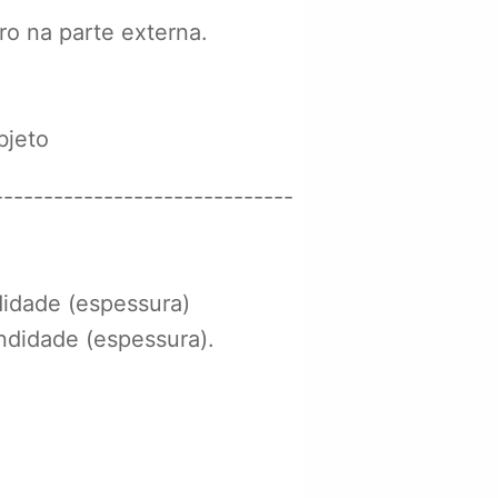
ro na parte externa.
bjeto
------------------------------
didade (espessura)
ndidade (espessura).