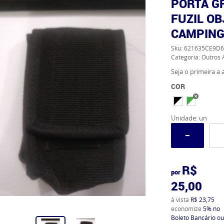
PORTA G
FUZIL OB
CAMPIN
Sku:
621635CE9D6
Categoria:
Outros 
Seja o primeira a a
COR
Unidade: un
R$
por
25,00
à vista
R$ 23,75
economize
5%
no
Boleto Bancário ou