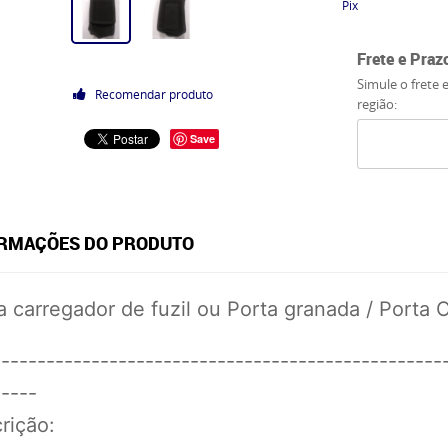
Pix
Frete e Praz
Simule o frete 
Recomendar produto
região:
Save
RMAÇÕES DO PRODUTO
a carregador de fuzil ou Porta granada / Porta 
--------------------------------------------------
-----
rição: