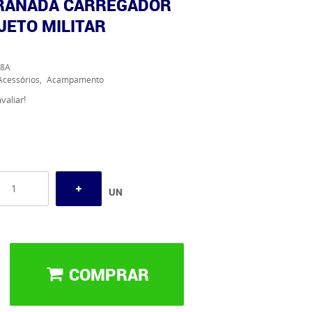
RANADA CARREGADOR
JETO MILITAR
G
8A
Acessórios
Acampamento
valiar!
UN
COMPRAR